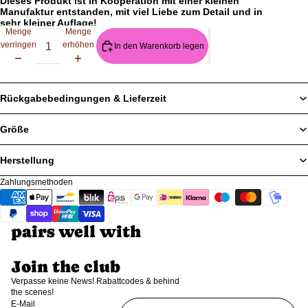
Γ
Dieses Produkt ist in Kooperation mit einer kleinen
Manufaktur entstanden, mit viel Liebe zum Detail und in
sehr kleiner Auflage!
Menge
Menge
verringern
erhöhen
In den Warenkorb legen
Tarot Karte Nummer 17!
Rückgabebedingungen & Lieferzeit
Größe
Herstellung
Zahlungsmethoden
pairs well with
Join the club
Verpasse keine News! Rabattcodes & behind
the scenes!
E-Mail