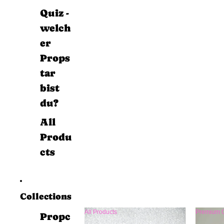
Quiz -
welch
er
Props
tar
bist
du?
All
Produ
cts
Collections
All Products
Premium C
Propc