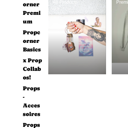
All Products
Premi
orner
Premi
um
Propc
orner
Basics
x Prop
Collab
os!
Props
-
Acces
soires
Props