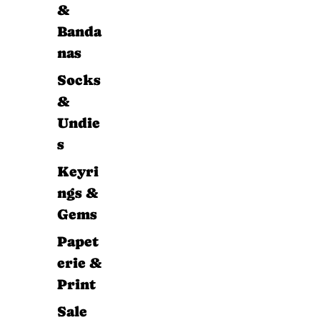
&
Banda
nas
Socks
&
Undie
s
Keyri
ngs &
Gems
Papet
erie &
Print
Sale